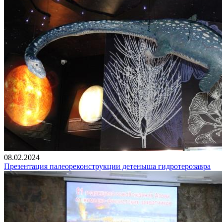
08.02.2024
Презентация палеореконструкции детеныша гидротерозавра