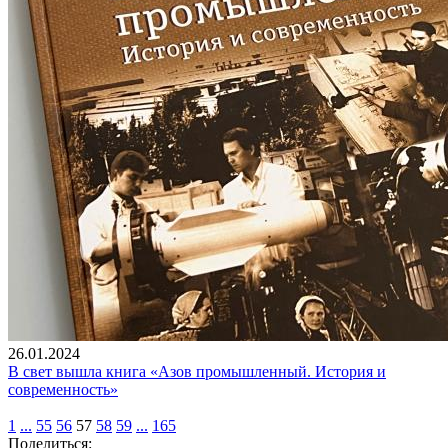
26.01.2024
В свет вышла книга «Азов промышленный. История и
современность»
1
...
55
56
57
58
59
...
165
Поделиться: