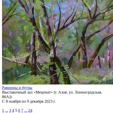
Равнины и бугры
Выставочный зал «Меценат» (г. Азов, ул. Ленинградская,
86А))
С 8 ноября по 9 декабря 2023 г.
1
...
3
4
5
6
7
...
24