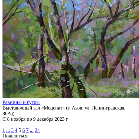
Равнины и бугры
Выставочный зал «Меценат» (г. Азов, ул. Ленинградская,
86А))
С 8 ноября по 9 декабря 2023 г.
1
...
3
4
5
6
7
...
24
Поделиться: