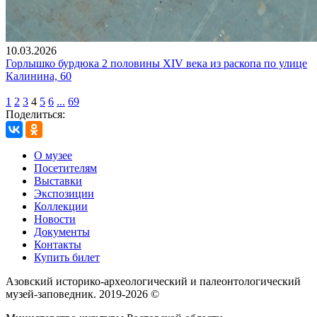
10.03.2026
Горлышко бурдюка 2 половины XIV века из раскопа по улице
Калинина, 60
1
2
3
4
5
6
...
69
Поделиться:
О музее
Посетителям
Выставки
Экспозиции
Коллекции
Новости
Документы
Контакты
Купить билет
Азовский историко‑археологический и палеонтологический
музей‑заповедник. 2019-2026 ©