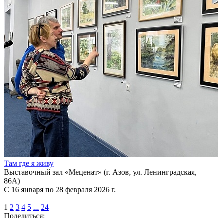
Там где я живу
Выставочный зал «Меценат» (г. Азов, ул. Ленинградская,
86А)
С 16 января по 28 февраля 2026 г.
1
2
3
4
5
...
24
Поделиться: