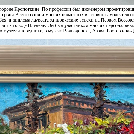
в городе Кропоткине. По профессии был инженером-проектировщ
 Первой Всесоюзной и многих областных выставок самодеятельно
ря, и диплома лауреата за творческие успехи на Первом Всесою
арии в городе Плевене. Он был участником многих персональных
 музее-заповеднике, в музеях Волгодонска, Азова, Ростова-на-Д