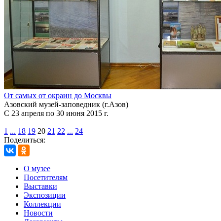
От самых от окраин до Москвы
Азовский музей-заповедник (г.Азов)
С 23 апреля по 30 июня 2015 г.
1
...
18
19
20
21
22
...
24
Поделиться:
О музее
Посетителям
Выставки
Экспозиции
Коллекции
Новости