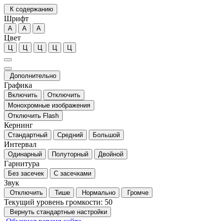
К содержанию
Шрифт
А
А
А
Цвет
Ц
Ц
Ц
Ц
Ц
Дополнительно
Графика
Включить
Отключить
Монохромные изображения
Отключить Flash
Кернинг
Стандартный
Средний
Большой
Интервал
Одинарный
Полуторный
Двойной
Гарнитура
Без засечек
С засечками
Звук
Отключить
Тише
Нормально
Громче
Текущий уровень громкости:
50
Вернуть стандартные настройки