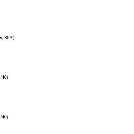
я, 86А)
/40)
/40)