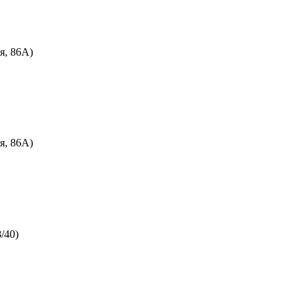
я, 86А)
я, 86А)
/40)