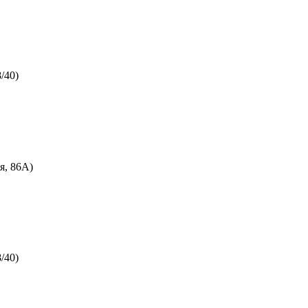
/40)
я, 86А)
/40)