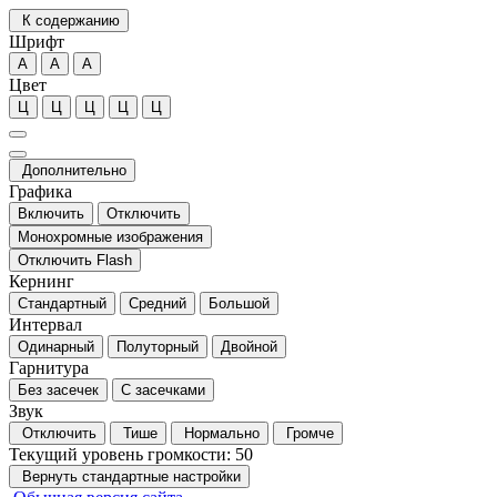
К содержанию
Шрифт
А
А
А
Цвет
Ц
Ц
Ц
Ц
Ц
Дополнительно
Графика
Включить
Отключить
Монохромные изображения
Отключить Flash
Кернинг
Стандартный
Средний
Большой
Интервал
Одинарный
Полуторный
Двойной
Гарнитура
Без засечек
С засечками
Звук
Отключить
Тише
Нормально
Громче
Текущий уровень громкости:
50
Вернуть стандартные настройки