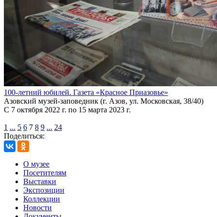
100-летний юбилей. Газета «Красное Приазовье»
Азовский музей-заповедник (г. Азов, ул. Московская, 38/40)
С 7 октября 2022 г. по 15 марта 2023 г.
1
...
5
6
7
8
9
...
24
Поделиться:
О музее
Посетителям
Выставки
Экспозиции
Коллекции
Новости
Документы