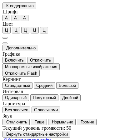
К содержанию
Шрифт
А
А
А
Цвет
Ц
Ц
Ц
Ц
Ц
Дополнительно
Графика
Включить
Отключить
Монохромные изображения
Отключить Flash
Кернинг
Стандартный
Средний
Большой
Интервал
Одинарный
Полуторный
Двойной
Гарнитура
Без засечек
С засечками
Звук
Отключить
Тише
Нормально
Громче
Текущий уровень громкости:
50
Вернуть стандартные настройки