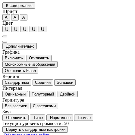
К содержанию
Шрифт
А
А
А
Цвет
Ц
Ц
Ц
Ц
Ц
Дополнительно
Графика
Включить
Отключить
Монохромные изображения
Отключить Flash
Кернинг
Стандартный
Средний
Большой
Интервал
Одинарный
Полуторный
Двойной
Гарнитура
Без засечек
С засечками
Звук
Отключить
Тише
Нормально
Громче
Текущий уровень громкости:
50
Вернуть стандартные настройки