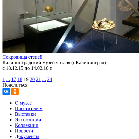
Сокровища степей
Калининградский музей янтаря (г.Калининград)
с 18.12.15 по 14.02.16 г.
1
...
17
18
19
20
21
...
24
Поделиться:
О музее
Посетителям
Выставки
Экспозиции
Коллекции
Новости
Документы