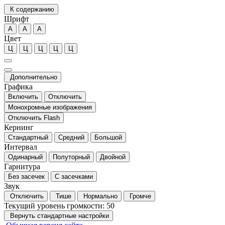
К содержанию
Шрифт
А
А
А
Цвет
Ц
Ц
Ц
Ц
Ц
Дополнительно
Графика
Включить
Отключить
Монохромные изображения
Отключить Flash
Кернинг
Стандартный
Средний
Большой
Интервал
Одинарный
Полуторный
Двойной
Гарнитура
Без засечек
С засечками
Звук
Отключить
Тише
Нормально
Громче
Текущий уровень громкости:
50
Вернуть стандартные настройки