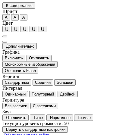
К содержанию
Шрифт
А
А
А
Цвет
Ц
Ц
Ц
Ц
Ц
Дополнительно
Графика
Включить
Отключить
Монохромные изображения
Отключить Flash
Кернинг
Стандартный
Средний
Большой
Интервал
Одинарный
Полуторный
Двойной
Гарнитура
Без засечек
С засечками
Звук
Отключить
Тише
Нормально
Громче
Текущий уровень громкости:
50
Вернуть стандартные настройки