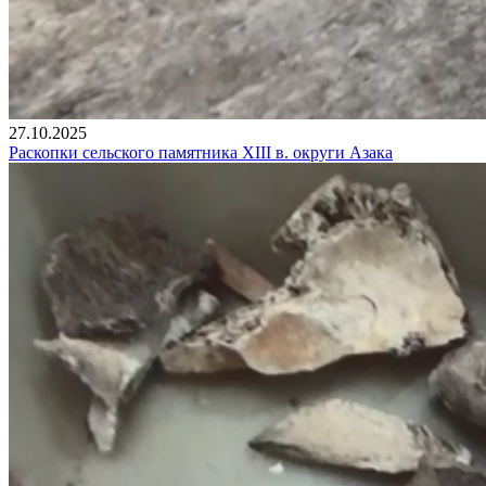
27.10.2025
Раскопки сельского памятника XIII в. округи Азака