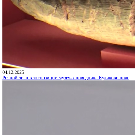
04.12.2025
Речной челн в экспозиции музея-заповедника Куликово поле