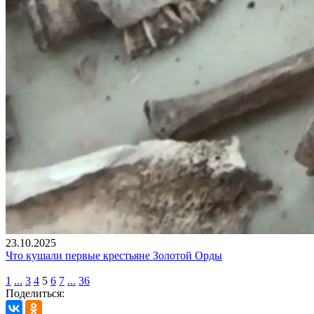
23.10.2025
Что кушали первые крестьяне Золотой Орды
1
...
3
4
5
6
7
...
36
Поделиться: