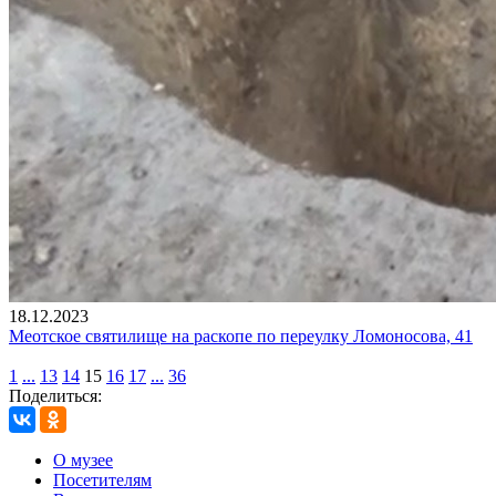
18.12.2023
Меотское святилище на раскопе по переулку Ломоносова, 41
1
...
13
14
15
16
17
...
36
Поделиться:
О музее
Посетителям