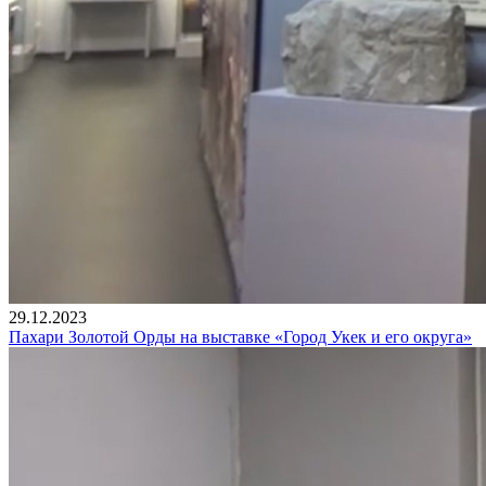
29.12.2023
Пахари Золотой Орды на выставке «Город Укек и его округа»