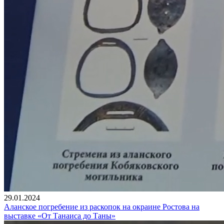
29.01.2024
Аланское погребение из раскопок на окраине Ростова на
выставке «От Танаиса до Таны»