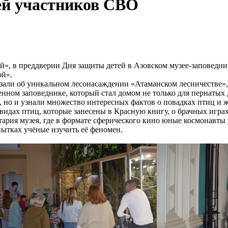
ей участников СВО
ей», в преддверии Дня защиты детей в Азовском музее-заповедни
й».
али об уникальном лесонасаждении «Атаманском лесничестве», 
венном заповеднике, который стал домом не только для пернатых
, но и узнали множество интересных фактов о повадках птиц и 
идах птиц, которые занесены в Красную книгу, о брачных игра
ия музея, где в формате сферического кино юные космонавты уз
пытках учёные изучить её феномен.