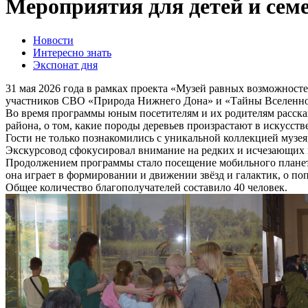
Мероприятия для детей и сем
Новости
Интересно знать
Экспонат дня
31 мая 2026 года в рамках проекта «Музей равных возможност
участников СВО «Природа Нижнего Дона» и «Тайны Вселенно
Во время программы юным посетителям и их родителям рассказ
района, о том, какие породы деревьев произрастают в искусст
Гости не только познакомились с уникальной коллекцией музея
Экскурсовод сфокусировал внимание на редких и исчезающих в
Продолжением программы стало посещение мобильного планетар
она играет в формировании и движении звёзд и галактик, о по
Общее количество благополучателей составило 40 человек.