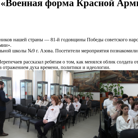
 «Военная форма Красной Арм
здников нашей страны — 81-й годовщины Победы советского наро
мии».
ельной школы №9 г. Азова. Посетители мероприятия познакомилис
репечаев рассказал ребятам о том, как менялся облик солдата 
 а отражением духа времени, политики и идеологии.