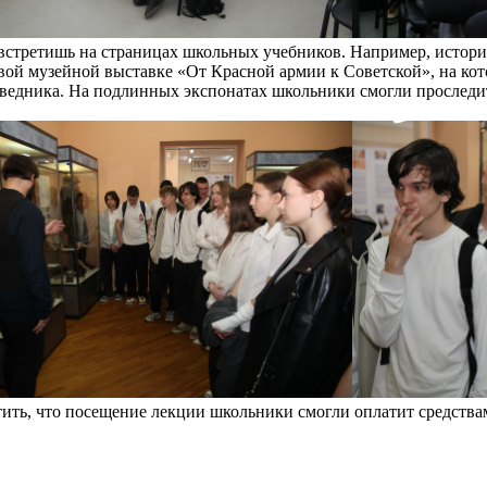
встретишь на страницах школьных учебников. Например, истори
вой музейной выставке «От Красной армии к Советской», на ко
ведника. На подлинных экспонатах школьники смогли проследит
тить, что посещение лекции школьники смогли оплатит средств