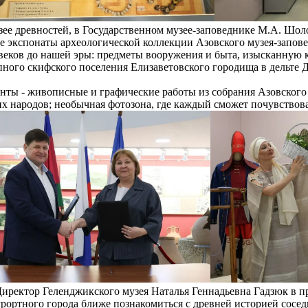
ее древностей, в Государственном музее-заповеднике М.А. Шол
е экспонаты археологической коллекции Азовского музея-запов
 веков до нашей эры: предметы вооружения и быта, изысканную 
ного скифского поселения Елизаветовского городища в дельте 
енты - живописные и графические работы из собрания Азовского
 народов; необычная фотозона, где каждый сможет почувствова
иректор Геленджикского музея Наталья Геннадьевна Гадзюк в пр
урортного города ближе познакомиться с древней историей сосе