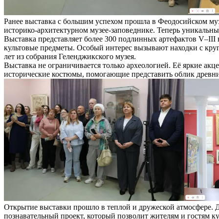
Ранее выставка с большим успехом прошла в Феодосийском муз
историко-архитектурном музее-заповеднике. Теперь уникальны
Выставка представляет более 300 подлинных артефактов V–III
культовые предметы. Особый интерес вызывают находки с круп
лет из собрания Геленджикского музея.
Выставка не ограничивается только археологией. Её яркие акц
исторические костюмы, помогающие представить облик древних
Открытие выставки прошло в теплой и дружеской атмосфере. Д
познавательный проект, который позволит жителям и гостям к