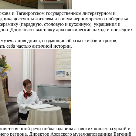
охова и Таганрогском государственном литературном и
едника доступны жителям и гостям черноморского побережья.
керамику (парадную, столовую и кухонную), украшения и
Дона. Дополняют выставку археологические находки последних
 музея-заповедника, создающие образы скифов и греков;
ть себя частью античной истории.
иветственной речи поблагодарила азовских коллег за яркий и
днего региона. Директор Азовского музея-заповедника Евгений