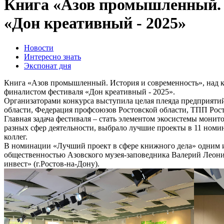
Книга «Азов промышленный. 
«Дон креативный - 2025»
Новости
Интересно знать
Экспонат дня
Книга «Азов промышленный. История и современность», над ко
финалистом фестиваля «Дон креативный - 2025».
Организаторами конкурса выступила целая плеяда предприят
области, Федерация профсоюзов Ростовской области, ТПП Рост
Главная задача фестиваля – стать элементом экосистемы мони
разных сфер деятельности, выбрало лучшие проекты в 11 ном
коллег.
В номинации «Лучший проект в сфере книжного дела» одним из
общественностью Азовского музея-заповедника Валерий Леонид
инвест» (г.Ростов-на-Дону).