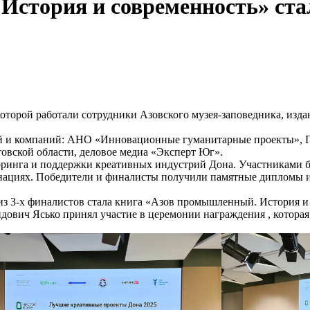
История и современность» ста
торой работали сотрудники Азовского музея-заповедника, издан
ий и компаний: АНО «Инновационные гуманитарные проекты», П
овской области, деловое медиа «Эксперт Юг».
торинга и поддержки креативных индустрий Дона. Участниками б
инациях. Победители и финалисты получили памятные дипломы и
 3-х финалистов стала книга «Азов промышленный. История и с
ович Ясько принял участие в церемонии награждения , которая 