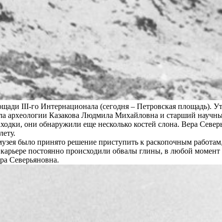
щади III-го Интернационала (сегодня – Петровская площадь). У
ла археологии Казакова Людмила Михайловна и старший научный
ходки, они обнаружили еще несколько костей слона. Вера Север
лету.
музея было принято решение приступить к раскопочным работам
 карьере постоянно происходили обвалы глины, в любой момент с
ра Северьяновна.