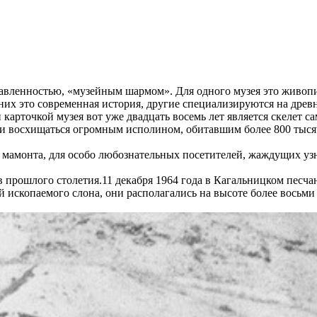
вленностью, «музейным шармом». Для одного музея это живопис
их это современная история, другие специализируются на древн
карточкой музея вот уже двадцать восемь лет является скелет с
я и восхищаться огромным исполином, обитавшим более 800 тысяч
мамонта, для особо любознательных посетителей, жаждущих узн
ов прошлого столетия.11 декабря 1964 года в Кагальницком песч
скопаемого слона, они располагались на высоте более восьми ме