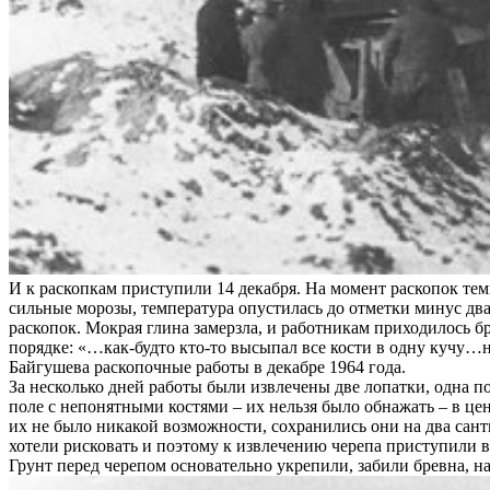
И к раскопкам приступили 14 декабря. На момент раскопок темп
сильные морозы, температура опустилась до отметки минус два
раскопок. Мокрая глина замерзла, и работникам приходилось бр
порядке: «…как-будто кто-то высыпал все кости в одну кучу…на
Байгушева раскопочные работы в декабре 1964 года.
За несколько дней работы были извлечены две лопатки, одна по
поле с непонятными костями – их нельзя было обнажать – в цен
их не было никакой возможности, сохранились они на два санти
хотели рисковать и поэтому к извлечению черепа приступили 
Грунт перед черепом основательно укрепили, забили бревна, на