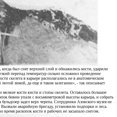
, когда был снят верхний слой и обнажились кости, ударили
 резкий перепад температур сильно осложнил проведение
ости скелета в карьере располагались не в анатомическом
лютой зимой, да еще в таком залегании», - так описывает
 и мелкие кости кисти и стопы скелета. Оставалось большое
копок бивни упали с восьмиметровой высоты карьера, и собрать
 бульдозер задел верх черепа. Сотрудники Азовского музея не
. Вызвали аварийную бригаду, установили подпорки и леса.
о время раскопок кости и рабочих не засыпало снегом.