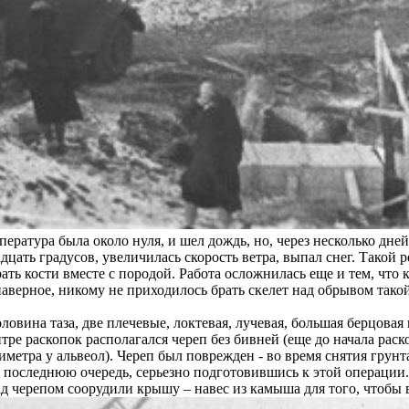
ература была около нуля, и шел дождь, но, через несколько дней
дцать градусов, увеличилась скорость ветра, выпал снег. Такой
ать кости вместе с породой. Работа осложнилась еще и тем, что к
верное, никому не приходилось брать скелет над обрывом такой 
ловина таза, две плечевые, локтевая, лучевая, большая берцовая
тре раскопок располагался череп без бивней (еще до начала рас
метра у альвеол). Череп был поврежден - во время снятия грунта
в последнюю очередь, серьезно подготовившись к этой операции
д черепом соорудили крышу – навес из камыша для того, чтобы в