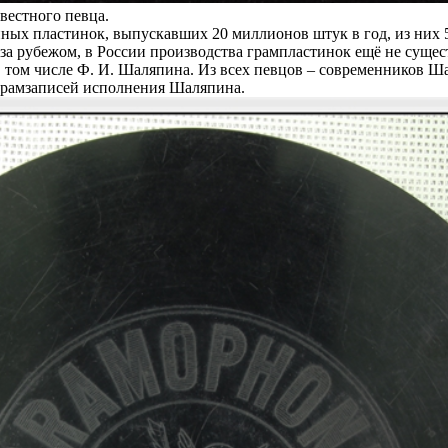
вестного певца.
нных пластинок, выпускавших 20 миллионов штук в год, из ни
а рубежом, в России производства грампластинок ещё не сущест
ом числе Ф. И. Шаляпина. Из всех певцов – современников Шал
грамзаписей исполнения Шаляпина.