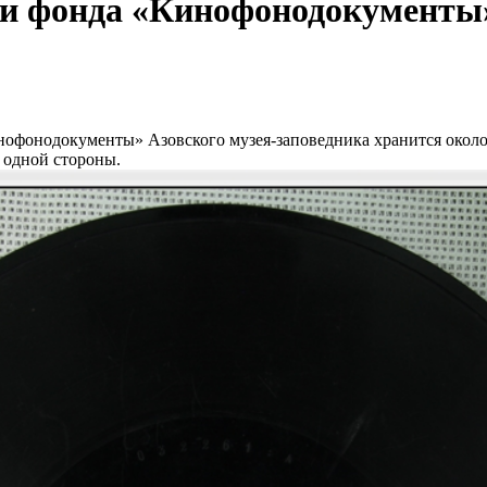
ии фонда «Кинофонодокументы
офонодокументы» Азовского музея-заповедника хранится около
с одной стороны.