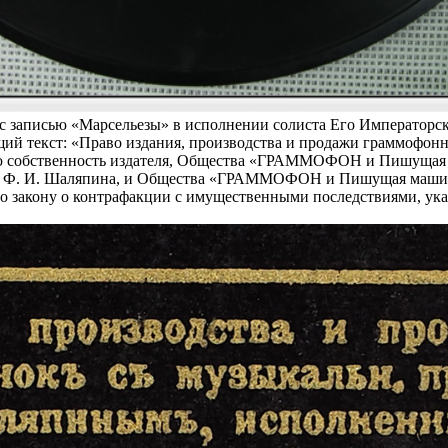
 записью «Марсельезы» в исполнении солиста Его Императорск
щий текст: «Право издания, производства и продажи граммофон
собственность издателя, Общества «ГРАММОФОН и Пишущая ма
о, Ф. И. Шаляпина, и Общества «ГРАММОФОН и Пишущая машина
закону о контрафакции с имущественными последствиями, указанны