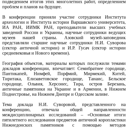
подведением итогов этих многолетних работ, определением
проблем и планов на будущее.
В конференции приняли участие сотрудники Института
археологии и Института истории Варшавского университета,
ИА РАН, ИИМК РАН, преподаватели высших учебных
заведений России и Украины, научные сотрудники ведущих
музеев нашей страны. Азовский музей-заповедник
представляли старшие научные сотрудники Н.И. Суворова
(сектор античной истории) и И.Р. Гусач (сектор истории
средневековья и Нового времени).
География объектов, материалы которых послужили темами
докладов конференции, впечатляет: Семибратнее городище,
Пантикапей, Нимфей, Порфмий, Мирмекий, Китей,
Тиритака, Елизаветовское городище, Танаис, Бельское
городище, Ольвия, Херсонес, Тира, остров Березань,
античные памятники на Украине и в Армении, в Нижнем
Поднестровье, на Нижнем Днепре и Одесском заливе.
Тема доклада Н.И. Суворовой, представленного на
конференцию, отвечала общей направленности
междисциплинарных исследований – «Основные итоги
пятилетнего исследования предметов античной коропластики
Нижнедонских памятников с помощью методов