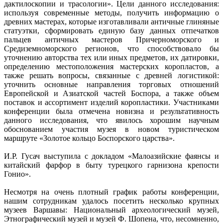
дактилоскопии и трасологии». Цели данного исследования:
используя современные методы, получить информацию о
древних мастерах, которые изготавливали античные глиняные
статуэтки, сформировать единую базу данных отпечатков
пальцев античных мастеров Причерноморского и
Средиземноморского регионов, что способствовало бы
уточнению авторства тех или иных предметов, их датировки,
определению местоположения мастерских коропластов, а
также решать вопросы, связанные с древней логистикой:
уточнить основные направления торговых отношений
Европейской и Азиатской частей Боспора, а также объем
поставок и ассортимент изделий коропластики. Участниками
конференции была отмечена новизна и результативность
данного исследования, что явилось хорошим научным
обоснованием участия музея в новом туристическом
маршруте «Золотое кольцо Боспорского царства».
И.Р. Гусач выступила с докладом «Малоазийские фаянсы и
китайский фарфор в быту турецкого гарнизона крепости
Гонио».
Несмотря на очень плотный график работы конференции,
нашим сотрудникам удалось посетить несколько крупных
музеев Варшавы: Национальный археологический музей,
Этнографический музей и музей Ф. Шопена, что, несомненно,