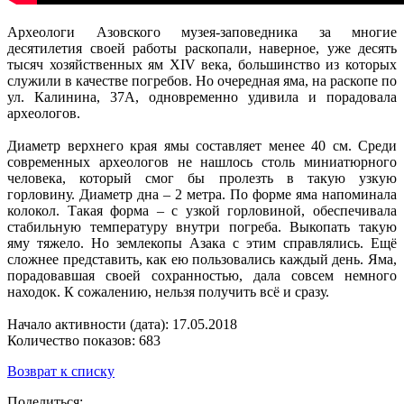
Археологи Азовского музея-заповедника за многие
десятилетия своей работы раскопали, наверное, уже десять
тысяч хозяйственных ям XIV века, большинство из которых
служили в качестве погребов. Но очередная яма, на раскопе по
ул. Калинина, 37А, одновременно удивила и порадовала
археологов.
Диаметр верхнего края ямы составляет менее 40 см. Среди
современных археологов не нашлось столь миниатюрного
человека, который смог бы пролезть в такую узкую
горловину. Диаметр дна – 2 метра. По форме яма напоминала
колокол. Такая форма – с узкой горловиной, обеспечивала
стабильную температуру внутри погреба. Выкопать такую
яму тяжело. Но землекопы Азака с этим справлялись. Ещё
сложнее представить, как ею пользовались каждый день. Яма,
порадовавшая своей сохранностью, дала совсем немного
находок. К сожалению, нельзя получить всё и сразу.
Начало активности (дата): 17.05.2018
Количество показов: 683
Возврат к списку
Поделиться: