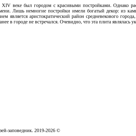
 XIV веке был городом с красивыми постройками. Однако рас
мени. Лишь немногие постройки имели богатый декор: из кам
нием является аристократический район средневекового города,
ее в городе не встречался. Очевидно, что эта плита являлась у
зей‑заповедник. 2019-2026 ©