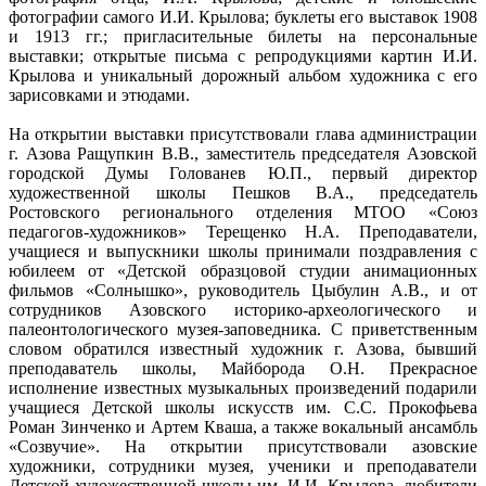
фотографии самого И.И. Крылова; буклеты его выставок 1908
и 1913 гг.; пригласительные билеты на персональные
выставки; открытые письма с репродукциями картин И.И.
Крылова и уникальный дорожный альбом художника с его
зарисовками и этюдами.
На открытии выставки присутствовали глава администрации
г. Азова Ращупкин В.В., заместитель председателя Азовской
городской Думы Голованев Ю.П., первый директор
художественной школы Пешков В.А., председатель
Ростовского регионального отделения МТОО «Союз
педагогов-художников» Терещенко Н.А. Преподаватели,
учащиеся и выпускники школы принимали поздравления с
юбилеем от «Детской образцовой студии анимационных
фильмов «Солнышко», руководитель Цыбулин А.В., и от
сотрудников Азовского историко-археологического и
палеонтологического музея-заповедника. С приветственным
словом обратился известный художник г. Азова, бывший
преподаватель школы, Майборода О.Н. Прекрасное
исполнение известных музыкальных произведений подарили
учащиеся Детской школы искусств им. С.С. Прокофьева
Роман Зинченко и Артем Кваша, а также вокальный ансамбль
«Созвучие». На открытии присутствовали азовские
художники, сотрудники музея, ученики и преподаватели
Детской художественной школы им. И.И. Крылова, любители