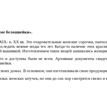
оме белошвейки».
XIX
- н.
XX
вв. Это очаровательные женские сорочки, пантало
ледить веяние моды тех лет. Когда-то наличие этих крас
ой вышивкой. Изготовлением таких вещей занимались женщи
ого и доступны были не всем. Архивные документы свидет
швейки.
своих домах. В основном, они изготавливали свою продукцию
илых женских штучек, но они до сих пор смотрятся свежо и