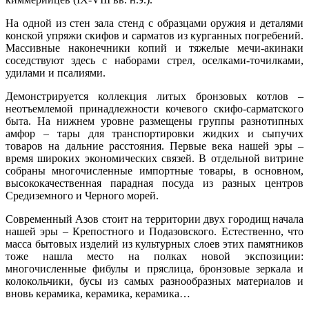
На одной из стен зала стенд с образцами оружия и деталями
конской упряжи скифов и сарматов из курганных погребений.
Массивные наконечники копий и тяжелые мечи-акинаки
соседствуют здесь с наборами стрел, оселками-точилками,
удилами и псалиями.
Демонстрируется коллекция литых бронзовых котлов –
неотъемлемой принадлежности кочевого скифо-сарматского
быта. На нижнем уровне размещены группы разнотипных
амфор – тары для транспортировки жидких и сыпучих
товаров на дальние расстояния. Первые века нашей эры –
время широких экономических связей. В отдельной витрине
собраны многочисленные импортные товары, в основном,
высококачественная парадная посуда из разных центров
Средиземного и Черного морей.
Современный Азов стоит на территории двух городищ начала
нашей эры – Крепостного и Подазовского. Естественно, что
масса бытовых изделий из культурных слоев этих памятников
тоже нашла место на полках новой экспозиции:
многочисленные фибулы и пряслица, бронзовые зеркала и
колокольчики, бусы из самых разнообразных материалов и
вновь керамика, керамика, керамика…