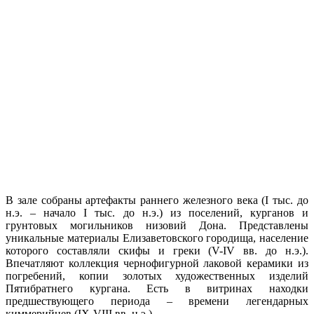
В зале собраны артефакты раннего железного века (I тыс. до
н.э. – начало I тыс. до н.э.) из поселений, курганов и
грунтовых могильников низовий Дона. Представлены
уникальные материалы Елизаветовского городища, население
которого составляли скифы и греки (V-IV вв. до н.э.).
Впечатляют коллекция чернофигурной лаковой керамики из
погребений, копии золотых художественных изделий
Пятибратнего кургана. Есть в витринах находки
предшествующего периода – времени легендарных
киммерийцев (IX-VIII вв. н.э.).