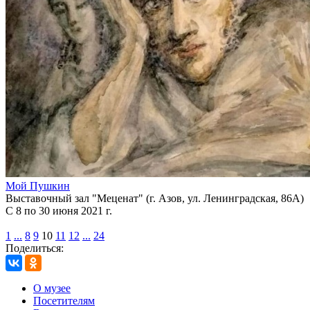
Мой Пушкин
Выставочный зал "Меценат" (г. Азов, ул. Ленинградская, 86А)
С 8 по 30 июня 2021 г.
1
...
8
9
10
11
12
...
24
Поделиться:
О музее
Посетителям