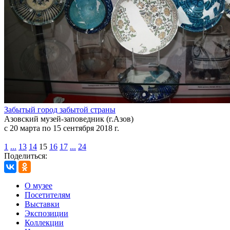
Забытый город забытой страны
Азовский музей-заповедник (г.Азов)
с 20 марта по 15 сентября 2018 г.
1
...
13
14
15
16
17
...
24
Поделиться:
О музее
Посетителям
Выставки
Экспозиции
Коллекции