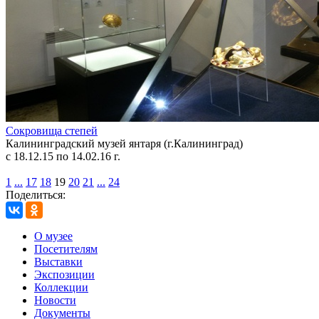
Сокровища степей
Калининградский музей янтаря (г.Калининград)
с 18.12.15 по 14.02.16 г.
1
...
17
18
19
20
21
...
24
Поделиться:
О музее
Посетителям
Выставки
Экспозиции
Коллекции
Новости
Документы