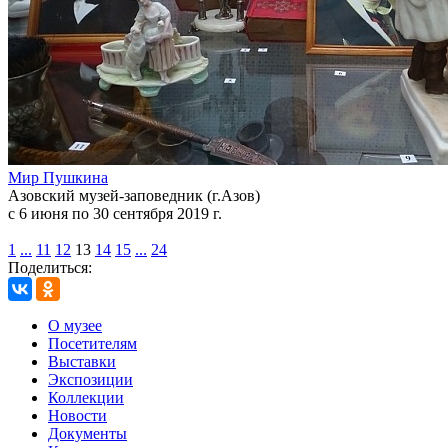
Мир Пушкина
Азовский музей-заповедник (г.Азов)
с 6 июня по 30 сентября 2019 г.
1
...
11
12
13
14
15
...
24
Поделиться:
О музее
Посетителям
Выставки
Экспозиции
Коллекции
Новости
Документы