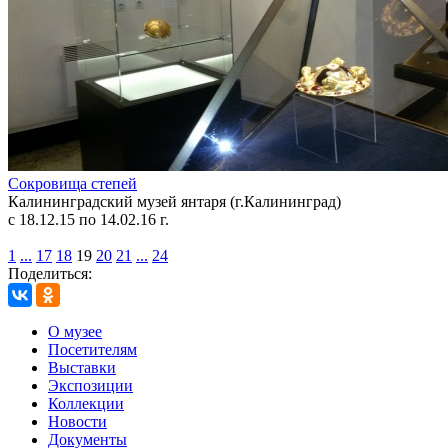
Сокровища степей
Калининградский музей янтаря (г.Калининград)
с 18.12.15 по 14.02.16 г.
1
...
17
18
19
20
21
...
24
Поделиться:
О музее
Посетителям
Выставки
Экспозиции
Коллекции
Новости
Документы