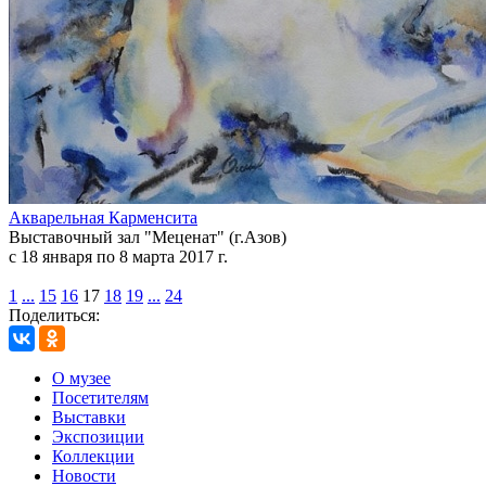
Акварельная Карменсита
Выставочный зал "Меценат" (г.Азов)
с 18 января по 8 марта 2017 г.
1
...
15
16
17
18
19
...
24
Поделиться:
О музее
Посетителям
Выставки
Экспозиции
Коллекции
Новости