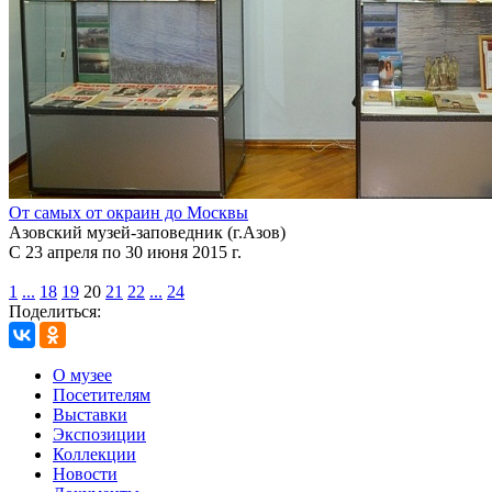
От самых от окраин до Москвы
Азовский музей-заповедник (г.Азов)
С 23 апреля по 30 июня 2015 г.
1
...
18
19
20
21
22
...
24
Поделиться:
О музее
Посетителям
Выставки
Экспозиции
Коллекции
Новости