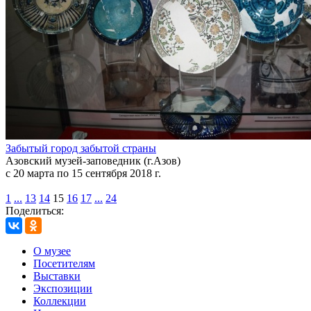
Забытый город забытой страны
Азовский музей-заповедник (г.Азов)
с 20 марта по 15 сентября 2018 г.
1
...
13
14
15
16
17
...
24
Поделиться:
О музее
Посетителям
Выставки
Экспозиции
Коллекции