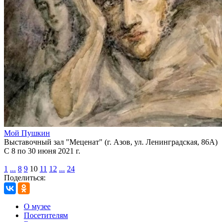
Мой Пушкин
Выставочный зал "Меценат" (г. Азов, ул. Ленинградская, 86А)
С 8 по 30 июня 2021 г.
1
...
8
9
10
11
12
...
24
Поделиться:
О музее
Посетителям