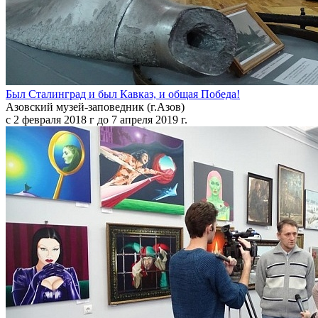
Был Сталинград и был Кавказ, и общая Победа!
Азовский музей-заповедник (г.Азов)
с 2 февраля 2018 г до 7 апреля 2019 г.