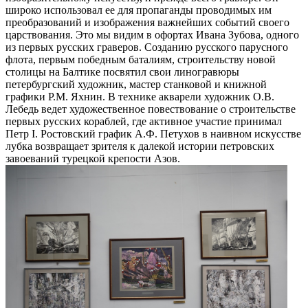
широко использовал ее для пропаганды проводимых им
преобразований и изображения важнейших событий своего
царствования. Это мы видим в офортах Ивана Зубова, одного
из первых русских граверов. Созданию русского парусного
флота, первым победным баталиям, строительству новой
столицы на Балтике посвятил свои линогравюры
петербургский художник, мастер станковой и книжной
графики Р.М. Яхнин. В технике акварели художник О.В.
Лебедь ведет художественное повествование о строительстве
первых русских кораблей, где активное участие принимал
Петр I. Ростовский график А.Ф. Петухов в наивном искусстве
лубка возвращает зрителя к далекой истории петровских
завоеваний турецкой крепости Азов.