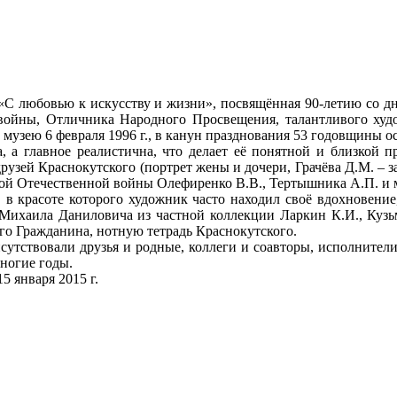
 «С любовью к искусству и жизни», посвящённая 90-летию со 
 войны, Отличника Народного Просвещения, талантливого худо
 музею 6 февраля 1996 г., в канун празднования 53 годовщины 
, а главное реалистична, что делает её понятной и близкой п
рузей Краснокутского (портрет жены и дочери, Грачёва Д.М. – з
кой Отечественной войны Олефиренко В.В., Тертышника А.П. и 
 в красоте которого художник часто находил своё вдохновение
Михаила Даниловича из частной коллекции Ларкин К.И., Кузь
го Гражданина, нотную тетрадь Краснокутского.
сутствовали друзья и родные, коллеги и соавторы, исполнител
многие годы.
5 января 2015 г.