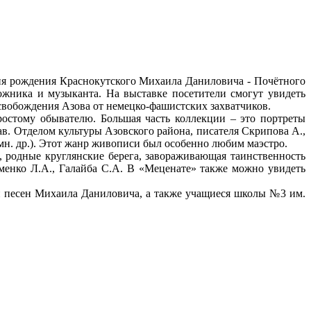
дня рождения Краснокутского Михаила Даниловича - Почётного
жника и музыканта. На выставке посетители смогут увидеть
освобождения Азова от немецко-фашистских захватчиков.
ростому обывателю. Большая часть коллекции – это портреты
ав. Отделом культуры Азовского района, писателя Скрипова А.,
мн. др.). Этот жанр живописи был особенно любим маэстро.
, родные круглянские берега, завораживающая таинственность
менко Л.А., Галайба С.А. В «Меценате» также можно увидеть
и песен Михаила Даниловича, а также учащиеся школы №3 им.