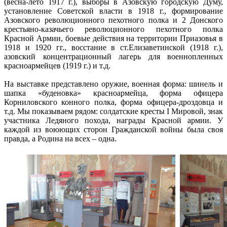
(весна-лето 1917 г.), выборы в Азовскую городскую Думу,
установление Советской власти в 1918 г., формирование
Азовского революционного пехотного полка и 2 Донского
крестьяно-казачьего революционного пехотного полка
Красной Армии, боевые действия на территории Приазовья в
1918 и 1920 гг., восстание в ст.Елизаветинской (1918 г.),
азовский концентрационный лагерь для военнопленных
красноармейцев (1919 г.) и т.д.
На выставке представлено оружие, военная форма: шинель и
шапка «буденовка» красноармейца, форма офицера
Корниловского конного полка, форма офицера-дроздовца и
т.д. Мы показываем рядом: солдатские кресты I Мировой, знак
участника Ледяного похода, награды Красной армии. У
каждой из воюющих сторон Гражданской войны была своя
правда, а Родина на всех – одна.