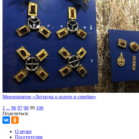
Мероприятие «Легенды о золоте и серебре»
1
...
96
97
98
99
100
Поделиться:
О музее
Посетителям