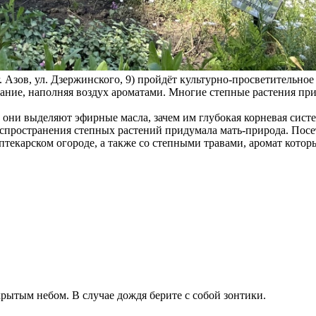
 Азов, ул. Дзержинского, 9) пройдёт культурно-просветительное
хание, наполняя воздух ароматами. Многие степные растения пр
 они выделяют эфирные масла, зачем им глубокая корневая систе
аспространения степных растений придумала мать-природа. Посе
птекарском огороде, а также со степными травами, аромат кото
крытым небом. В случае дождя берите с собой зонтики.