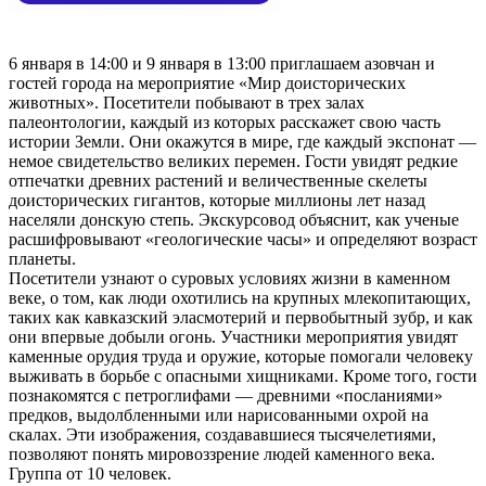
6 января в 14:00 и 9 января в 13:00 приглашаем азовчан и
гостей города на мероприятие «Мир доисторических
животных». Посетители побывают в трех залах
палеонтологии, каждый из которых расскажет свою часть
истории Земли. Они окажутся в мире, где каждый экспонат —
немое свидетельство великих перемен. Гости увидят редкие
отпечатки древних растений и величественные скелеты
доисторических гигантов, которые миллионы лет назад
населяли донскую степь. Экскурсовод объяснит, как ученые
расшифровывают «геологические часы» и определяют возраст
планеты.
Посетители узнают о суровых условиях жизни в каменном
веке, о том, как люди охотились на крупных млекопитающих,
таких как кавказский эласмотерий и первобытный зубр, и как
они впервые добыли огонь. Участники мероприятия увидят
каменные орудия труда и оружие, которые помогали человеку
выживать в борьбе с опасными хищниками. Кроме того, гости
познакомятся с петроглифами — древними «посланиями»
предков, выдолбленными или нарисованными охрой на
скалах. Эти изображения, создававшиеся тысячелетиями,
позволяют понять мировоззрение людей каменного века.
Группа от 10 человек.