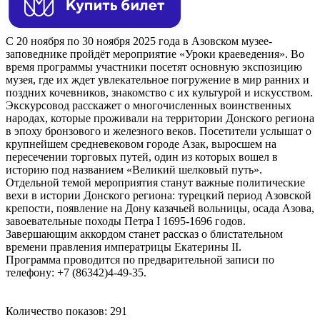
С 20 ноября по 30 ноября 2025 года в Азовском музее-
заповеднике пройдёт мероприятие «Уроки краеведения». Во
время программы участники посетят основную экспозицию
музея, где их ждет увлекательное погружение в мир ранних и
поздних кочевников, знакомство с их культурой и искусством.
Экскурсовод расскажет о многочисленных воинственных
народах, которые проживали на территории Донского региона
в эпоху бронзового и железного веков. Посетители услышат о
крупнейшем средневековом городе Азак, выросшем на
пересечении торговых путей, один из которых вошел в
историю под названием «Великий шелковый путь».
Отдельной темой мероприятия станут важные политические
вехи в истории Донского региона: турецкий период Азовской
крепости, появление на Дону казачьей вольницы, осада Азова,
завоевательные походы Петра I 1695-1696 годов.
Завершающим аккордом станет рассказ о блистательном
времени правления императрицы Екатерины II.
Программа проводится по предварительной записи по
телефону: +7 (86342)4-49-35.
Количество показов: 291