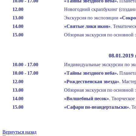
10.00 - 17.00
«Тайны звездного неба
»
.
Планета
12.00
Новогодний скрапбукинг (создан
13.00
Экскурсия по экспозиции
«Сокро
14.00
«Святые лики икон
»
. Тематичес
15.00
Обзорная экскурсия по основной 
08.01.2019
10.00 - 17.00
Индивидуальные экскурсии по эк
10.00 - 17.00
«Тайны звездного неба
»
.
Планета
12.00
«Рождественская звезда
»
. Масте
13.00
Обзорная экскурсия по основной 
14.00
«Волшебный песок
»
. Творческое
15.00
«Сафари по-неандертальски
»
. Т
Вернуться назад