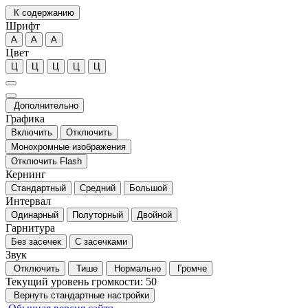
К содержанию
Шрифт
А
А
А
Цвет
Ц
Ц
Ц
Ц
Ц
Дополнительно
Графика
Включить
Отключить
Монохромные изображения
Отключить Flash
Кернинг
Стандартный
Средний
Большой
Интервал
Одинарный
Полуторный
Двойной
Гарнитура
Без засечек
С засечками
Звук
Отключить
Тише
Нормально
Громче
Текущий уровень громкости:
50
Вернуть стандартные настройки