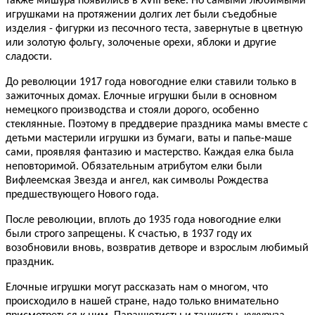
также мишура появились в XVIII веке. Но самыми любимыми
игрушками на протяжении долгих лет были съедобные
изделия - фигурки из песочного теста, завернутые в цветную
или золотую фольгу, золоченые орехи, яблоки и другие
сладости.
До революции 1917 года новогодние елки ставили только в
зажиточных домах. Елочные игрушки были в основном
немецкого производства и стояли дорого, особенно
стеклянные. Поэтому в преддверие праздника мамы вместе с
детьми мастерили игрушки из бумаги, ваты и папье-маше
сами, проявляя фантазию и мастерство. Каждая елка была
неповторимой. Обязательным атрибутом елки были
Вифлеемская Звезда и ангел, как символы Рождества
предшествующего Нового года.
После революции, вплоть до 1935 года новогодние елки
были строго запрещены. К счастью, в 1937 году их
возобновили вновь, возвратив детворе и взрослым любимый
праздник.
Елочные игрушки могут рассказать нам о многом, что
происходило в нашей стране, надо только внимательно