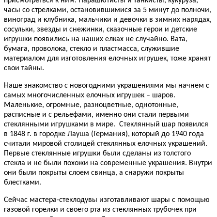
присмотреться к ним. Парашютисты и танкисты, кукуруза,
часы со стрелками, остановившимися за 5 минут до полночи,
виноград и клубника, мальчики и девочки в зимних нарядах,
сосульки, звезды и снежинки, сказочные герои и детские
игрушки появились на наших елках не случайно. Вата,
бумага, проволока, стекло и пластмасса, служившие
материалом для изготовления елочных игрушек, тоже хранят
свои тайны.
Наше знакомство с новогодними украшениями мы начнем с
самых многочисленных елочных игрушек – шаров.
Маленькие, огромные, разноцветные, однотонные,
расписные и с рельефами, именно они стали первыми
стеклянными игрушками в мире.
Стеклянный шар появился
в 1848 г. в городке Лауша (Германия), который до 1940 года
считали мировой столицей стеклянных елочных украшений.
Первые стеклянные игрушки были сделаны из толстого
стекла и не были похожи на современные украшения. Внутри
они были покрыты слоем свинца, а снаружи покрыты
блестками.
Сейчас мастера-стеклодувы изготавливают шары с помощью
газовой горелки и своего рта из стеклянных трубочек при