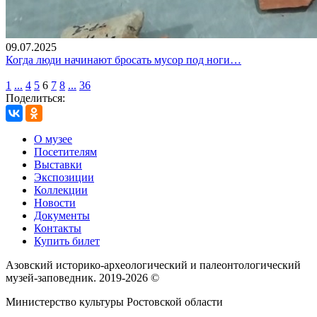
09.07.2025
Когда люди начинают бросать мусор под ноги…
1
...
4
5
6
7
8
...
36
Поделиться:
О музее
Посетителям
Выставки
Экспозиции
Коллекции
Новости
Документы
Контакты
Купить билет
Азовский историко‑археологический и палеонтологический
музей‑заповедник. 2019-2026 ©
Министерство культуры Ростовской области