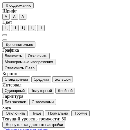
К содержанию
Шрифт
А
А
А
Цвет
Ц
Ц
Ц
Ц
Ц
Дополнительно
Графика
Включить
Отключить
Монохромные изображения
Отключить Flash
Кернинг
Стандартный
Средний
Большой
Интервал
Одинарный
Полуторный
Двойной
Гарнитура
Без засечек
С засечками
Звук
Отключить
Тише
Нормально
Громче
Текущий уровень громкости:
50
Вернуть стандартные настройки